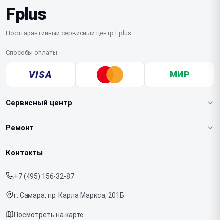
Fplus
Постгарантийный сервисный центр Fplus
Способы оплаты
VISA
МИР
Сервисный центр
О нашем сервисе
Ремонт
Гарантия
Ноутбуков
Контакты
Прайс-лист
Телефонов
+7 (495) 156-32-87
Срочный ремонт
Планшетов
г. Самара, пр. Карла Маркса, 201Б
Доставка и способы оплаты
МФУ
Посмотреть на карте
Диагностика